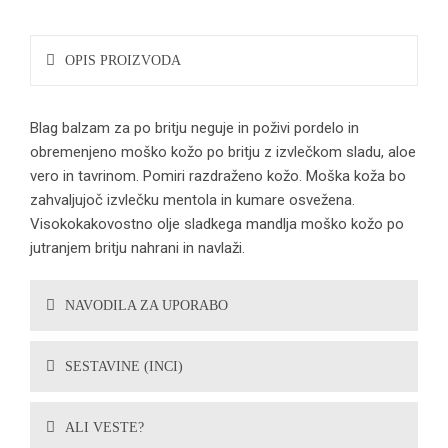
OPIS PROIZVODA
Blag balzam za po britju neguje in poživi pordelo in
obremenjeno moško kožo po britju z izvlečkom sladu, aloe
vero in tavrinom. Pomiri razdraženo kožo. Moška koža bo
zahvaljujoč izvlečku mentola in kumare osvežena.
Visokokakovostno olje sladkega mandlja moško kožo po
jutranjem britju nahrani in navlaži.
NAVODILA ZA UPORABO
SESTAVINE (INCI)
ALI VESTE?