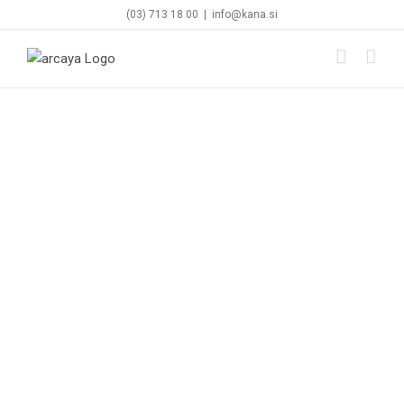
Skip
(03) 713 18 00
|
info@kana.si
to
content