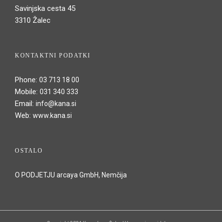
Savinjska cesta 45
3310 Žalec
KONTAKTNI PODATKI
Phone:
03 713 18 00
Mobile:
031 340 333
Email:
info@kana.si
Web:
www.kana.si
OSTALO
O PODJETJU arcaya GmbH, Nemčija