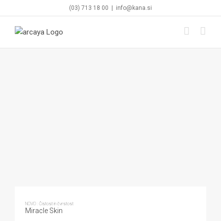
Skip
(03) 713 18 00
|
info@kana.si
to
content
NOVO : Čistost in čvrstost
Miracle Skin