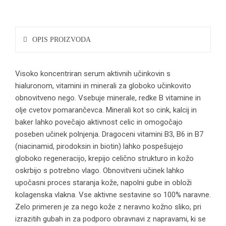
OPIS PROIZVODA
Visoko koncentriran serum aktivnih učinkovin s
hialuronom, vitamini in minerali za globoko učinkovito
obnovitveno nego. Vsebuje minerale, redke B vitamine in
olje cvetov pomarančevca. Minerali kot so cink, kalcij in
baker lahko povečajo aktivnost celic in omogočajo
poseben učinek polnjenja. Dragoceni vitamini B3, B6 in B7
(niacinamid, pirodoksin in biotin) lahko pospešujejo
globoko regeneracijo, krepijo celično strukturo in kožo
oskrbijo s potrebno vlago. Obnovitveni učinek lahko
upočasni proces staranja kože, napolni gube in obloži
kolagenska vlakna. Vse aktivne sestavine so 100% naravne.
Zelo primeren je za nego kože z neravno kožno sliko, pri
izrazitih gubah in za podporo obravnavi z napravami, ki se