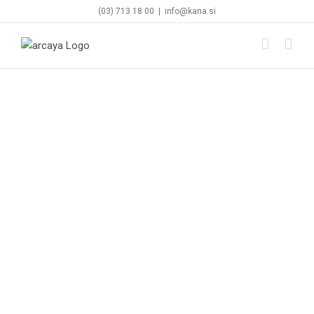
Skip
(03) 713 18 00
|
info@kana.si
to
content