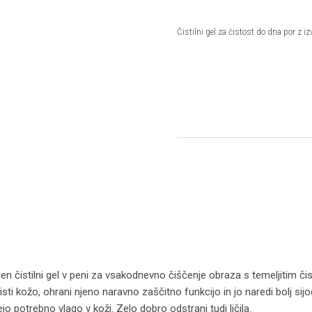
Čistilni gel za čistost do dna por z izv
en čistilni gel v peni za vsakodnevno čiščenje obraza s temeljitim či
sti kožo, ohrani njeno naravno zaščitno funkcijo in jo naredi bolj sijoč
ejo potrebno vlago v koži. Zelo dobro odstrani tudi ličila.