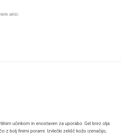
lečki zelišč.
stilnim učinkom in enostaven za uporabo. Gel brez olja
o z bolj finimi porami. Izvlečki zelišč kožo izenačijo,