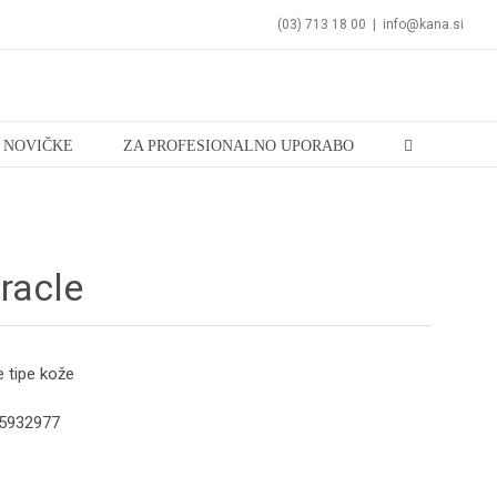
(03) 713 18 00
|
info@kana.si
NOVIČKE
ZA PROFESIONALNO UPORABO
racle
e tipe kože
025932977