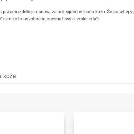
s pravimi izdelki je osnova za bolj sijočo in lepšo kožo. Še posebej 
 njim kožo osvobodite onesnaževal iz zraka in ličil.
e kože