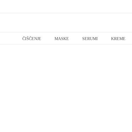
Skip
to
content
ČIŠČENJE
MASKE
SERUMI
KREME