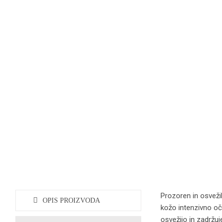
Prozoren in osvežil
OPIS PROIZVODA
kožo intenzivno oči
osvežijo in zadržuj