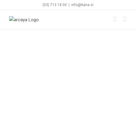
Skip
(03) 713 18 00
|
info@kana.si
to
content