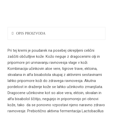
OPIS PROIZVODA
Pri tej kremi je poudarek na posebej okrepljeni celični
zaščiti občutljive kože. Kožo neguje z dragocenimi olji in
pripomore pri urvnavanju ravnovesja vlage v koži.
Kombinacija učinkovin aloe vere, tigrove trave, ektoina,
skvalana in alfa bisabolola skupaj z aktivnimi sestavinami
lahko pripomore koži do zdravega ravnovesja. Akutna
pordelost in draženje kože se lahko učinkovito zmanjšata.
Dragocene učinkovine kot so aloe vera, ektoin, skvalan in
alfa bisabolol ščitijo, negujejo in pripomorejo pri obnovi
kože, tako da se ponovno vzpostavi njeno naravno zdravo
ravnovesje. Prebiotično aktivna fermentacija Lactobacillus