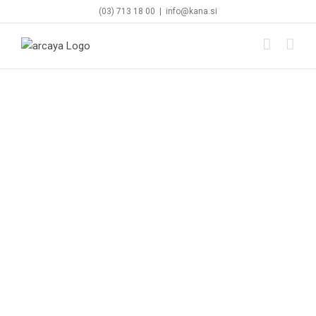
Skip
(03) 713 18 00
|
info@kana.si
to
content