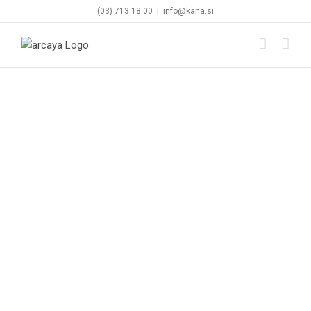
Skip
(03) 713 18 00
|
info@kana.si
to
content