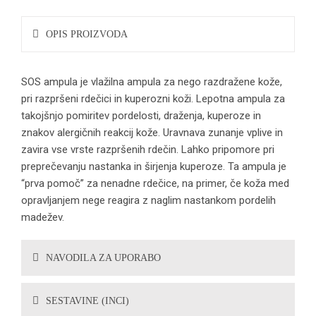
OPIS PROIZVODA
SOS ampula je vlažilna ampula za nego razdražene kože,
pri razpršeni rdečici in kuperozni koži. Lepotna ampula za
takojšnjo pomiritev pordelosti, draženja, kuperoze in
znakov alergičnih reakcij kože. Uravnava zunanje vplive in
zavira vse vrste razpršenih rdečin. Lahko pripomore pri
preprečevanju nastanka in širjenja kuperoze. Ta ampula je
“prva pomoč” za nenadne rdečice, na primer, če koža med
opravljanjem nege reagira z naglim nastankom pordelih
madežev.
NAVODILA ZA UPORABO
SESTAVINE (INCI)