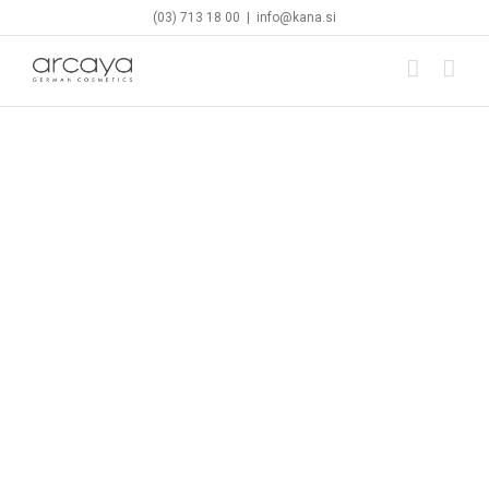
Skip
(03) 713 18 00
|
info@kana.si
to
content