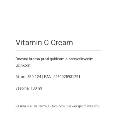
Vitamin C Cream
Dnevna krema proti gubicam s posvetlitvenim
učinkom
št. art. 530 124 | EAN: 4260025931291
vsebina: 100 ml
24-urna vlažilna krema z vitaminom C in karitejevim maslom.