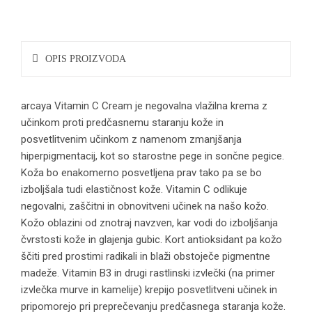
OPIS PROIZVODA
arcaya Vitamin C Cream je negovalna vlažilna krema z
učinkom proti predčasnemu staranju kože in
posvetlitvenim učinkom z namenom zmanjšanja
hiperpigmentacij, kot so starostne pege in sončne pegice.
Koža bo enakomerno posvetljena prav tako pa se bo
izboljšala tudi elastičnost kože. Vitamin C odlikuje
negovalni, zaščitni in obnovitveni učinek na našo kožo.
Kožo oblazini od znotraj navzven, kar vodi do izboljšanja
čvrstosti kože in glajenja gubic. Kort antioksidant pa kožo
ščiti pred prostimi radikali in blaži obstoječe pigmentne
madeže. Vitamin B3 in drugi rastlinski izvlečki (na primer
izvlečka murve in kamelije) krepijo posvetlitveni učinek in
pripomorejo pri preprečevanju predčasnega staranja kože.