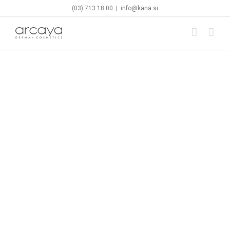
Skip
(03) 713 18 00
|
info@kana.si
to
content