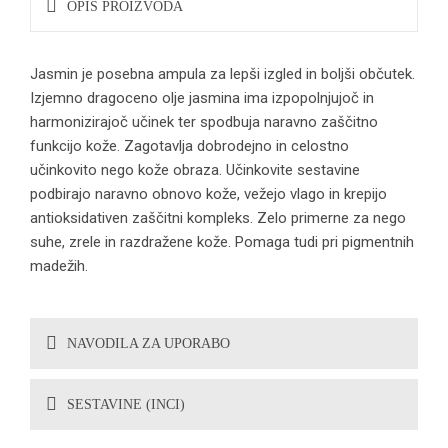
OPIS PROIZVODA
Jasmin je posebna ampula za lepši izgled in boljši občutek.
Izjemno dragoceno olje jasmina ima izpopolnjujoč in
harmonizirajoč učinek ter spodbuja naravno zaščitno
funkcijo kože. Zagotavlja dobrodejno in celostno
učinkovito nego kože obraza. Učinkovite sestavine
podbirajo naravno obnovo kože, vežejo vlago in krepijo
antioksidativen zaščitni kompleks. Zelo primerne za nego
suhe, zrele in razdražene kože. Pomaga tudi pri pigmentnih
madežih.
NAVODILA ZA UPORABO
SESTAVINE (INCI)